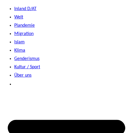
Zum
Inland D/AT
Inhalt
Welt
springen
Plandemie
Migration
Islam
Klima
Genderismus
Kultur / Sport
Über uns