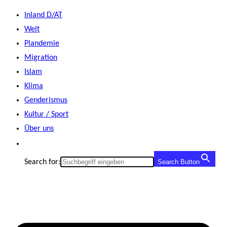
Zum
Inland D/AT
Inhalt
Welt
springen
Plandemie
Migration
Islam
Klima
Genderismus
Kultur / Sport
Über uns
Search for:
Search Button