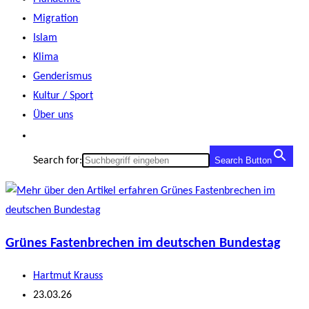
Migration
Islam
Klima
Genderismus
Kultur / Sport
Über uns
Search for:
Search Button
Grünes Fastenbrechen im deutschen Bundestag
Beitrags-
Hartmut Krauss
Autor:
Beitrag
23.03.26