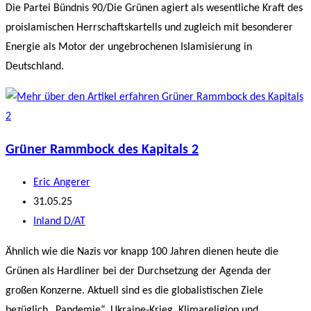
Die Partei Bündnis 90/Die Grünen agiert als wesentliche Kraft des
proislamischen Herrschaftskartells und zugleich mit besonderer
Energie als Motor der ungebrochenen Islamisierung in
Deutschland.
Grüner Rammbock des Kapitals 2
Beitrags-
Eric Angerer
Autor:
Beitrag
31.05.25
veröffentlicht:
Beitrags-
Inland D/AT
Kategorie:
Ähnlich wie die Nazis vor knapp 100 Jahren dienen heute die
Grünen als Hardliner bei der Durchsetzung der Agenda der
großen Konzerne. Aktuell sind es die globalistischen Ziele
bezüglich „Pandemie“, Ukraine-Krieg, Klimareligion und