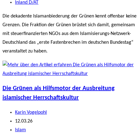
veröffentlicht:
Beitrags-
Inland D/AT
Kategorie:
Die dekadente Islamanbiederung der Grünen kennt offenbar keine
Grenzen. Die Fraktion der Grünen brüstet sich damit, gemeinsam
mit steuerfinanzierten NGOs aus dem Islamisierungs-Netzwerk-
Deutschland das „erste Fastenbrechen im deutschen Bundestag“
veranstaltet zu haben.
Die Grünen als Hilfsmotor der Ausbreitung
islamischer Herrschaftskultur
Beitrags-
Karin Vogelpohl
Autor:
Beitrag
12.03.26
veröffentlicht:
Beitrags-
Islam
Kategorie: