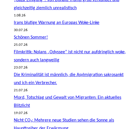
gleichzeitig ziemlich unrealistisch
1.08.26
Irans blutige Warnung an Europas Woke-Linke
30.07.26
Schönen Sommer!
25.07.26
Filmkritik: Nolans „Odyssee“ ist nicht nur aufdringlich woke,
sondern auch langweilig
23.07.26
Die Kriminalität ist männlich, die Asylmigration sakrosankt
und ich ein Verbrecher.
21.07.26
Mord, Totschlag und Gewalt von Migranten: Ein aktuelles
Blitzlicht
19.07.26
Nicht CO₂: Mehrere neue Studien sehen die Sonne als
Haupttreiber der Erwärmung