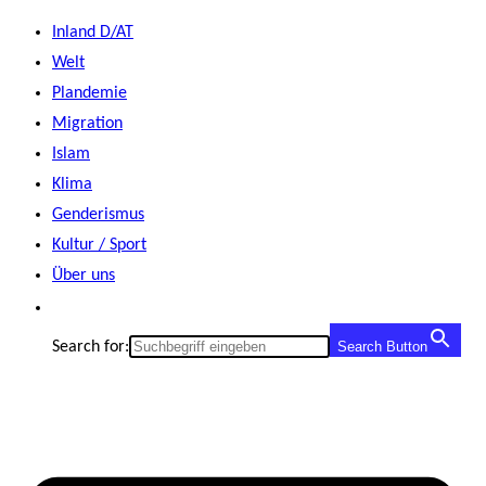
Zum
Inland D/AT
Inhalt
Welt
springen
Plandemie
Migration
Islam
Klima
Genderismus
Kultur / Sport
Über uns
Search for:
Search Button