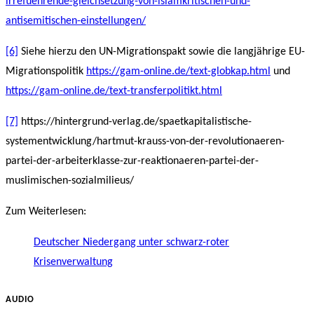
irrefuehrende-gleichsetzung-von-islamkritischen-und-
antisemitischen-einstellungen/
[6]
Siehe hierzu den UN-Migrationspakt sowie die langjährige EU-
Migrationspolitik
https://gam-online.de/text-globkap.html
und
https://gam-online.de/text-transferpolitikt.html
[7]
https://hintergrund-verlag.de/spaetkapitalistische-
systementwicklung/hartmut-krauss-von-der-revolutionaeren-
partei-der-arbeiterklasse-zur-reaktionaeren-partei-der-
muslimischen-sozialmilieus/
Zum Weiterlesen:
Deutscher Niedergang unter schwarz-roter
Krisenverwaltung
AUDIO