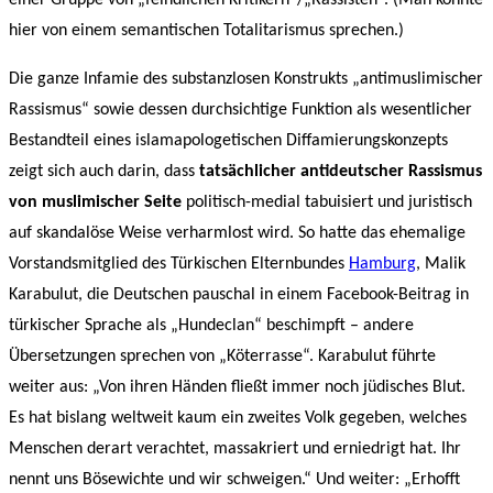
einer Gruppe von „feindlichen Kritikern“/„Rassisten“. (Man könnte
hier von einem semantischen Totalitarismus sprechen.)
Die ganze Infamie des substanzlosen Konstrukts „antimuslimischer
Rassismus“ sowie dessen durchsichtige Funktion als wesentlicher
Bestandteil eines islamapologetischen Diffamierungskonzepts
zeigt sich auch darin, dass
tatsächlicher antideutscher Rassismus
von muslimischer Seite
politisch-medial tabuisiert und juristisch
auf skandalöse Weise verharmlost wird. So hatte das ehemalige
Vorstandsmitglied des Türkischen Elternbundes
Hamburg
, Malik
Karabulut, die Deutschen pauschal in einem Facebook-Beitrag in
türkischer Sprache als „Hundeclan“ beschimpft – andere
Übersetzungen sprechen von „Köterrasse“. Karabulut führte
weiter aus: „Von ihren Händen fließt immer noch jüdisches Blut.
Es hat bislang weltweit kaum ein zweites Volk gegeben, welches
Menschen derart verachtet, massakriert und erniedrigt hat. Ihr
nennt uns Bösewichte und wir schweigen.“ Und weiter: „Erhofft