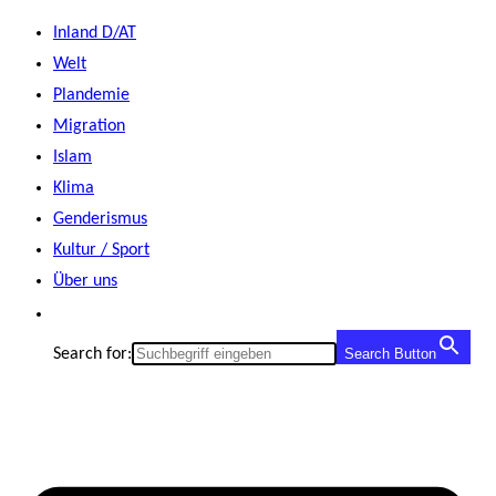
Zum
Inland D/AT
Inhalt
Welt
springen
Plandemie
Migration
Islam
Klima
Genderismus
Kultur / Sport
Über uns
Search for:
Search Button