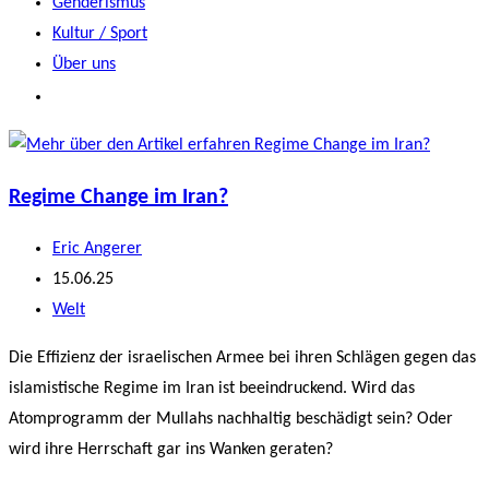
Genderismus
Kultur / Sport
Über uns
Regime Change im Iran?
Beitrags-
Eric Angerer
Autor:
Beitrag
15.06.25
veröffentlicht:
Beitrags-
Welt
Kategorie:
Die Effizienz der israelischen Armee bei ihren Schlägen gegen das
islamistische Regime im Iran ist beeindruckend. Wird das
Atomprogramm der Mullahs nachhaltig beschädigt sein? Oder
wird ihre Herrschaft gar ins Wanken geraten?