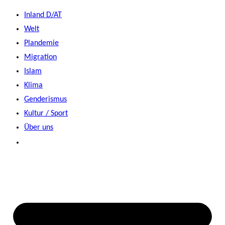
Zum
Inland D/AT
Inhalt
Welt
springen
Plandemie
Migration
Islam
Klima
Genderismus
Kultur / Sport
Über uns