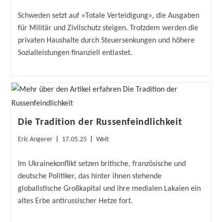
Autor:
veröffentlicht:
Kategorie:
Schweden setzt auf «Totale Verteidigung», die Ausgaben
für Militär und Zivilschutz steigen. Trotzdem werden die
privaten Haushalte durch Steuersenkungen und höhere
Sozialleistungen finanziell entlastet.
Die Tradition der Russenfeindlichkeit
Beitrags-
Beitrag
Beitrags-
Eric Angerer
17.05.25
Welt
Autor:
veröffentlicht:
Kategorie:
Im Ukrainekonflikt setzen britische, französische und
deutsche Politiker, das hinter ihnen stehende
globalistische Großkapital und ihre medialen Lakaien ein
altes Erbe antirussischer Hetze fort.