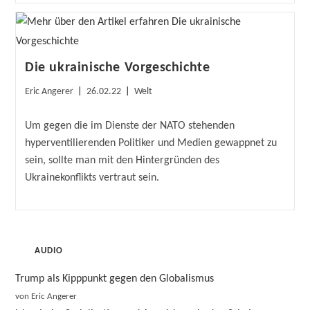
Die ukrainische Vorgeschichte
Beitrags-
Beitrag
Beitrags-
Eric Angerer
26.02.22
Welt
Autor:
veröffentlicht:
Kategorie:
Um gegen die im Dienste der NATO stehenden
hyperventilierenden Politiker und Medien gewappnet zu
sein, sollte man mit den Hintergründen des
Ukrainekonflikts vertraut sein.
AUDIO
Trump als Kipppunkt gegen den Globalismus
von Eric Angerer