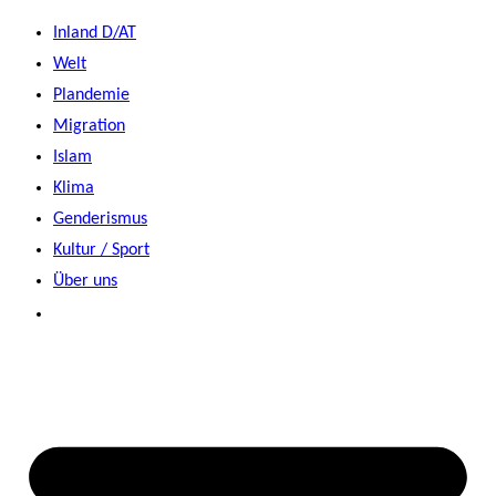
Zum
Inland D/AT
Inhalt
Welt
springen
Plandemie
Migration
Islam
Klima
Genderismus
Kultur / Sport
Über uns