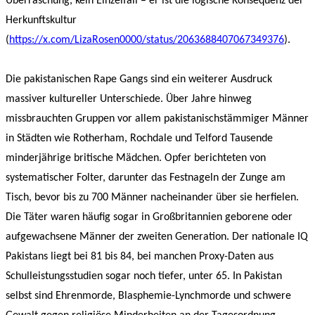
Überraschung, kein Einzelfall – er ist die logische Konsequenz der
Herkunftskultur
(
https://x.com/LizaRosen0000/status/2063688407067349376
).
Die pakistanischen Rape Gangs sind ein weiterer Ausdruck
massiver kultureller Unterschiede. Über Jahre hinweg
missbrauchten Gruppen vor allem pakistanischstämmiger Männer
in Städten wie Rotherham, Rochdale und Telford Tausende
minderjährige britische Mädchen. Opfer berichteten von
systematischer Folter, darunter das Festnageln der Zunge am
Tisch, bevor bis zu 700 Männer nacheinander über sie herfielen.
Die Täter waren häufig sogar in Großbritannien geborene oder
aufgewachsene Männer der zweiten Generation. Der nationale IQ
Pakistans liegt bei 81 bis 84, bei manchen Proxy-Daten aus
Schulleistungsstudien sogar noch tiefer, unter 65. In Pakistan
selbst sind Ehrenmorde, Blasphemie-Lynchmorde und schwere