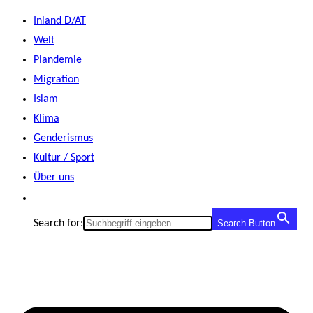
Zum
Inland D/AT
Inhalt
Welt
springen
Plandemie
Migration
Islam
Klima
Genderismus
Kultur / Sport
Über uns
Search for:
Search Button