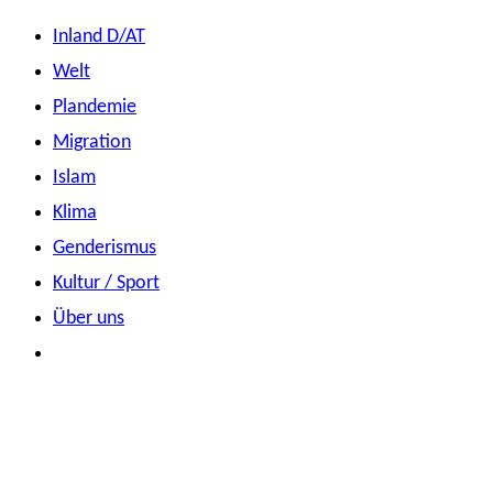
Zum
Inland D/AT
Inhalt
Welt
springen
Plandemie
Migration
Islam
Klima
Genderismus
Kultur / Sport
Über uns