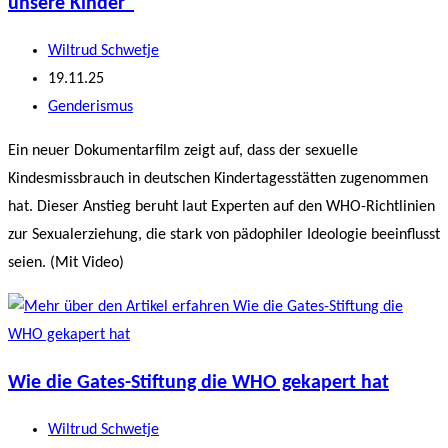
unsere Kinder“
Beitrags-
Wiltrud Schwetje
Autor:
Beitrag
19.11.25
veröffentlicht:
Beitrags-
Genderismus
Kategorie:
Ein neuer Dokumentarfilm zeigt auf, dass der sexuelle
Kindesmissbrauch in deutschen Kindertagesstätten zugenommen
hat. Dieser Anstieg beruht laut Experten auf den WHO-Richtlinien
zur Sexualerziehung, die stark von pädophiler Ideologie beeinflusst
seien. (Mit Video)
Wie die Gates-Stiftung die WHO gekapert hat
Beitrags-
Wiltrud Schwetje