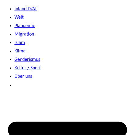
Zum
Inland D/AT
Inhalt
Welt
springen
Plandemie
Migration
Islam
Klima
Genderismus
Kultur / Sport
Über uns