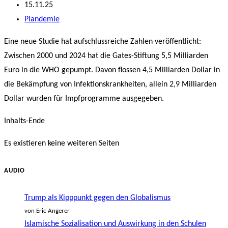
Autor:
Beitrag
15.11.25
veröffentlicht:
Beitrags-
Plandemie
Kategorie:
Eine neue Studie hat aufschlussreiche Zahlen veröffentlicht:
Zwischen 2000 und 2024 hat die Gates-Stiftung 5,5 Milliarden
Euro in die WHO gepumpt. Davon flossen 4,5 Milliarden Dollar in
die Bekämpfung von Infektionskrankheiten, allein 2,9 Milliarden
Dollar wurden für Impfprogramme ausgegeben.
Inhalts-Ende
Es existieren keine weiteren Seiten
AUDIO
Trump als Kipppunkt gegen den Globalismus
von Eric Angerer
Islamische Sozialisation und Auswirkung in den Schulen