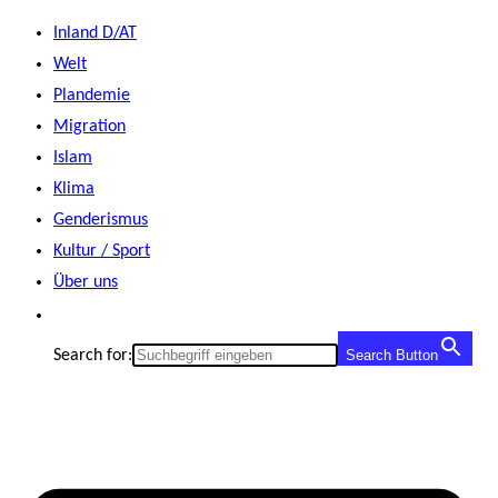
Zum
Inland D/AT
Inhalt
Welt
springen
Plandemie
Migration
Islam
Klima
Genderismus
Kultur / Sport
Über uns
Search for:
Search Button