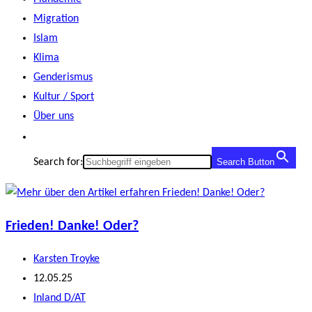
Migration
Islam
Klima
Genderismus
Kultur / Sport
Über uns
Search for:
Search Button
Frieden! Danke! Oder?
Beitrags-
Karsten Troyke
Autor:
Beitrag
12.05.25
veröffentlicht:
Beitrags-
Inland D/AT