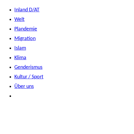
Zum
Inland D/AT
Inhalt
Welt
springen
Plandemie
Migration
Islam
Klima
Genderismus
Kultur / Sport
Über uns