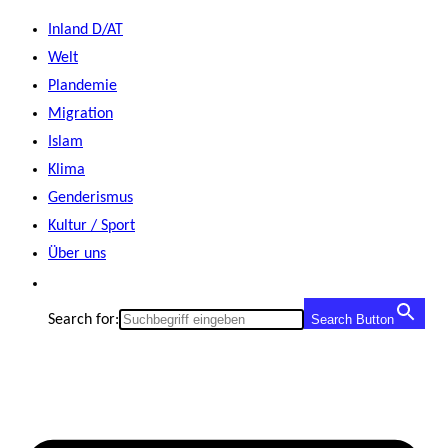
Zum
Inland D/AT
Inhalt
Welt
springen
Plandemie
Migration
Islam
Klima
Genderismus
Kultur / Sport
Über uns
Search for:
Search Button