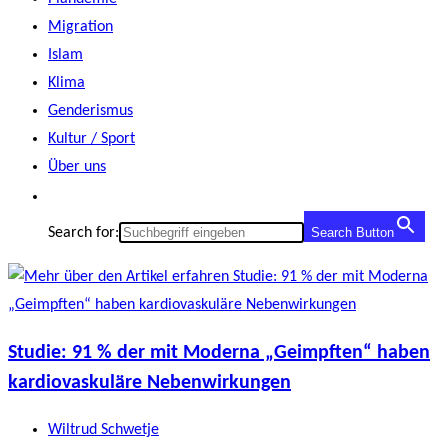
Migration
Islam
Klima
Genderismus
Kultur / Sport
Über uns
Search for:
Search Button
Studie: 91 % der mit Moderna „Geimpften“ haben
kardiovaskuläre Nebenwirkungen
Beitrags-
Wiltrud Schwetje