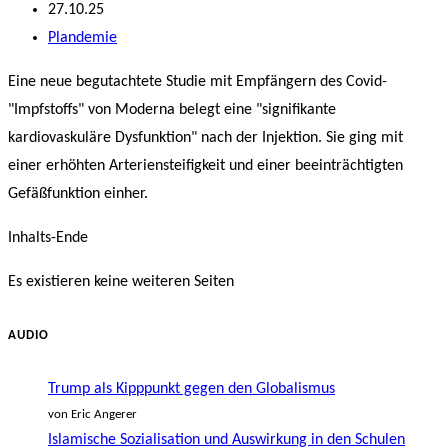
Autor:
Beitrag
27.10.25
veröffentlicht:
Beitrags-
Plandemie
Kategorie:
Eine neue begutachtete Studie mit Empfängern des Covid-
"Impfstoffs" von Moderna belegt eine "signifikante
kardiovaskuläre Dysfunktion" nach der Injektion. Sie ging mit
einer erhöhten Arteriensteifigkeit und einer beeinträchtigten
Gefäßfunktion einher.
Inhalts-Ende
Es existieren keine weiteren Seiten
AUDIO
Trump als Kipppunkt gegen den Globalismus
von Eric Angerer
Islamische Sozialisation und Auswirkung in den Schulen