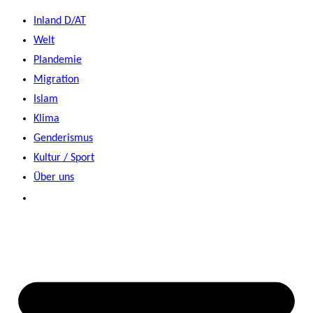
Zum
Inland D/AT
Inhalt
Welt
springen
Plandemie
Migration
Islam
Klima
Genderismus
Kultur / Sport
Über uns