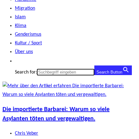
Migration
Islam
Klima
Genderismus
Kultur / Sport
Über uns
Search for:
Search Button
Die importierte Barbarei: Warum so viele
Asylanten töten und vergewaltigen.
Beitrags-
Chris Veber