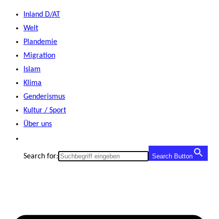
Zum
Inland D/AT
Inhalt
Welt
springen
Plandemie
Migration
Islam
Klima
Genderismus
Kultur / Sport
Über uns
Search for:
Search Button