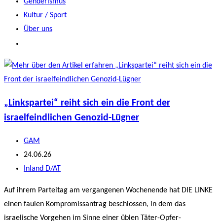
Genderismus
Kultur / Sport
Über uns
„Linkspartei“ reiht sich ein die Front der
israelfeindlichen Genozid-Lügner
Beitrags-
GAM
Autor:
Beitrag
24.06.26
veröffentlicht:
Beitrags-
Inland D/AT
Kategorie:
Auf ihrem Parteitag am vergangenen Wochenende hat DIE LINKE
einen faulen Kompromissantrag beschlossen, in dem das
israelische Vorgehen im Sinne einer üblen Täter-Opfer-