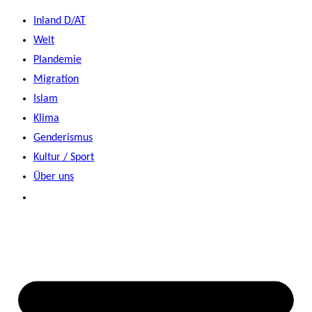
Zum
Inland D/AT
Inhalt
Welt
springen
Plandemie
Migration
Islam
Klima
Genderismus
Kultur / Sport
Über uns