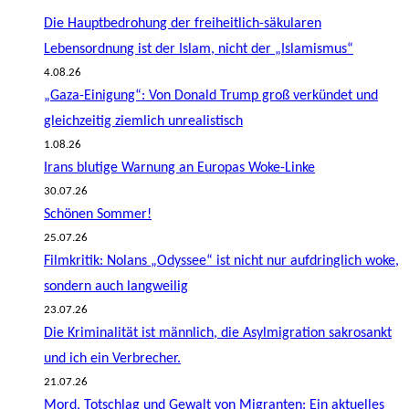
Die Hauptbedrohung der freiheitlich-säkularen
Lebensordnung ist der Islam, nicht der „Islamismus“
4.08.26
„Gaza-Einigung“: Von Donald Trump groß verkündet und
gleichzeitig ziemlich unrealistisch
1.08.26
Irans blutige Warnung an Europas Woke-Linke
30.07.26
Schönen Sommer!
25.07.26
Filmkritik: Nolans „Odyssee“ ist nicht nur aufdringlich woke,
sondern auch langweilig
23.07.26
Die Kriminalität ist männlich, die Asylmigration sakrosankt
und ich ein Verbrecher.
21.07.26
Mord, Totschlag und Gewalt von Migranten: Ein aktuelles