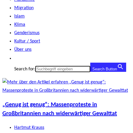
Migration
Islam
Klima
Genderismus
Kultur / Sport
Über uns
Search for:
Search Button
„Genug ist genug“: Massenproteste in
Großbritannien nach widerwärtiger Gewalttat
Beitrags-
Hartmut Krauss