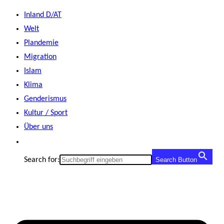
Zum
Inland D/AT
Inhalt
Welt
springen
Plandemie
Migration
Islam
Klima
Genderismus
Kultur / Sport
Über uns
Search for:
Search Button