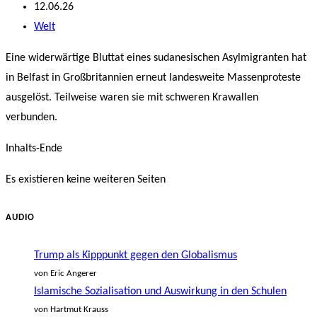
Autor:
Beitrag
12.06.26
veröffentlicht:
Beitrags-
Welt
Kategorie:
Eine widerwärtige Bluttat eines sudanesischen Asylmigranten hat
in Belfast in Großbritannien erneut landesweite Massenproteste
ausgelöst. Teilweise waren sie mit schweren Krawallen
verbunden.
Inhalts-Ende
Es existieren keine weiteren Seiten
AUDIO
Trump als Kipppunkt gegen den Globalismus
von Eric Angerer
Islamische Sozialisation und Auswirkung in den Schulen
von Hartmut Krauss