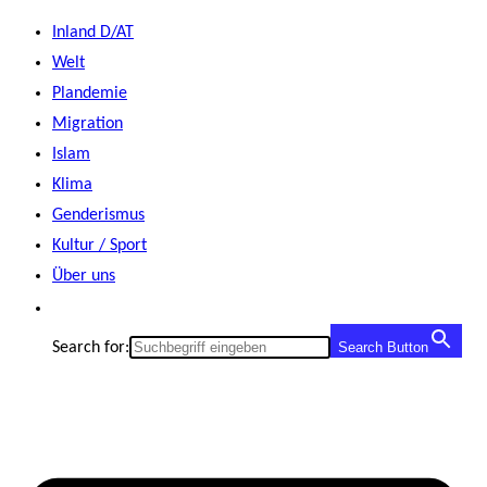
Zum
Inland D/AT
Inhalt
Welt
springen
Plandemie
Migration
Islam
Klima
Genderismus
Kultur / Sport
Über uns
Search for:
Search Button