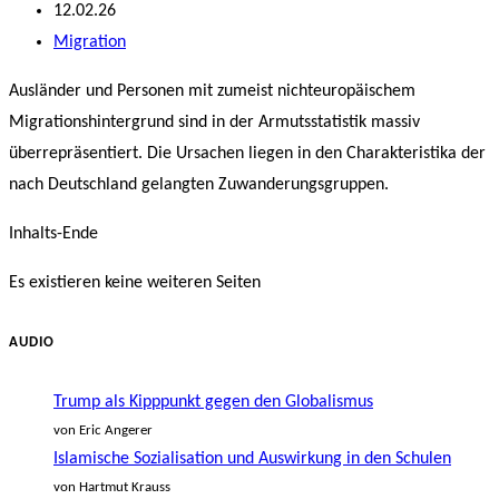
Autor:
Beitrag
12.02.26
veröffentlicht:
Beitrags-
Migration
Kategorie:
Ausländer und Personen mit zumeist nichteuropäischem
Migrationshintergrund sind in der Armutsstatistik massiv
überrepräsentiert. Die Ursachen liegen in den Charakteristika der
nach Deutschland gelangten Zuwanderungsgruppen.
Inhalts-Ende
Es existieren keine weiteren Seiten
AUDIO
Trump als Kipppunkt gegen den Globalismus
von Eric Angerer
Islamische Sozialisation und Auswirkung in den Schulen
von Hartmut Krauss