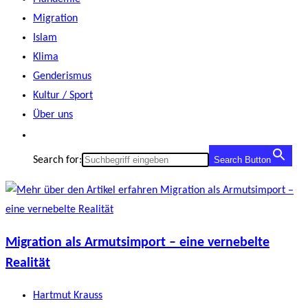
Migration
Islam
Klima
Genderismus
Kultur / Sport
Über uns
Search for:
Search Button
Migration als Armutsimport – eine vernebelte
Realität
Beitrags-
Hartmut Krauss