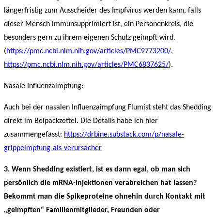
längerfristig zum Ausscheider des Impfvirus werden kann, falls
dieser Mensch immunsupprimiert ist, ein Personenkreis, die
besonders gern zu ihrem eigenen Schutz geimpft wird.
(
https://pmc.ncbi.nlm.nih.gov/articles/PMC9773200/
,
https://pmc.ncbi.nlm.nih.gov/articles/PMC6837625/
).
Nasale Influenzaimpfung:
Auch bei der nasalen Influenzaimpfung Flumist steht das Shedding
direkt im Beipackzettel. Die Details habe ich hier
zusammengefasst:
https://drbine.substack.com/p/nasale-
grippeimpfung-als-verursacher
3. Wenn Shedding existiert, ist es dann egal, ob man sich
persönlich die mRNA-Injektionen verabreichen hat lassen?
Bekommt man die Spikeproteine ohnehin durch Kontakt mit
„geimpften“ Familienmitglieder, Freunden oder