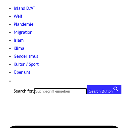
Zum
Inland D/AT
Inhalt
Welt
springen
Plandemie
Migration
Islam
Klima
Genderismus
Kultur / Sport
Über uns
Search for:
Search Button