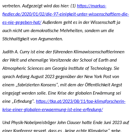
vertreten. Aufgezeigt wird das hier: (1)
https://markus-
fiedler.de/2020/01/02/die-97-einigkeit-unter-wissenschaftlern-die-
es-nie-gegeben-hat/
Außerdem geht es in der Wissenschaft ja
auch nicht um demokratische Mehrheiten, sondern um die
Stichhaltigkeit von Argumenten.
Judith A. Curry ist eine der führenden Klimawissenschaftlerinnen
der Welt und ehemalige Vorsitzende der School of Earth and
Atmospheric Sciences am Georgia Institute of Technology. Sie
sprach Anfang August 2023 gegenüber der New York Post von
einem „fabrizierten Konsens“, mit dem der Öffentlichkeit Angst
eingejagt werden solle. Eine Krise der globalen Erwärmung sei
eine „Erfindung“.
https://tkp.at/2023/08/11/top-klimaforscherin-
krise-einer-globalen-erwaermung-ist-eine-erfindung/
Und Physik-Nobelpreisträger John Clauser hatte Ende Juni 2023 auf
einer Konferenz gesagt, dass es „keine echte Klimakrise“ gebe,