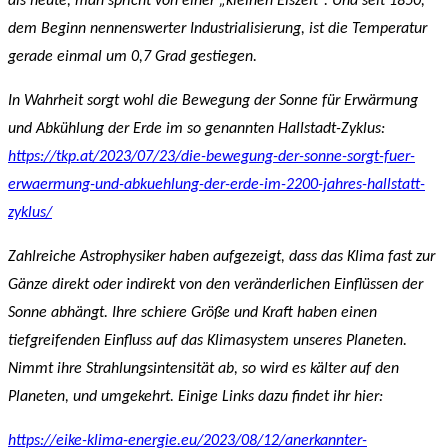
als heute, man spricht von einer „kleinen Eiszeit“. Und seit 1850,
dem Beginn nennenswerter Industrialisierung, ist die Temperatur
gerade einmal um 0,7 Grad gestiegen.
In Wahrheit sorgt wohl die Bewegung der Sonne für Erwärmung
und Abkühlung der Erde im so genannten Hallstadt-Zyklus:
https://tkp.at/2023/07/23/die-bewegung-der-sonne-sorgt-fuer-
erwaermung-und-abkuehlung-der-erde-im-2200-jahres-hallstatt-
zyklus/
Zahlreiche Astrophysiker haben aufgezeigt, dass das Klima fast zur
Gänze direkt oder indirekt von den veränderlichen Einflüssen der
Sonne abhängt. Ihre schiere Größe und Kraft haben einen
tiefgreifenden Einfluss auf das Klimasystem unseres Planeten.
Nimmt ihre Strahlungsintensität ab, so wird es kälter auf den
Planeten, und umgekehrt. Einige Links dazu findet ihr hier:
https://eike-klima-energie.eu/2023/08/12/anerkannter-