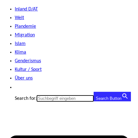
Zum
Inland D/AT
Inhalt
Welt
springen
Plandemie
Migration
Islam
Klima
Genderismus
Kultur / Sport
Über uns
Search for:
Search Button