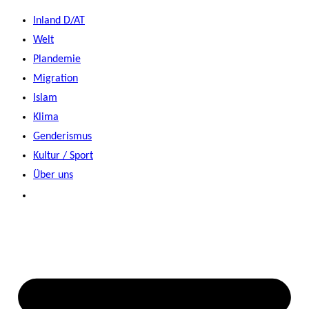
Zum
Inland D/AT
Inhalt
Welt
springen
Plandemie
Migration
Islam
Klima
Genderismus
Kultur / Sport
Über uns