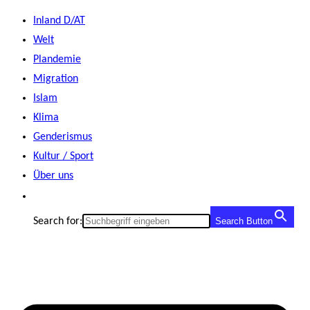
Zum
Inland D/AT
Inhalt
Welt
springen
Plandemie
Migration
Islam
Klima
Genderismus
Kultur / Sport
Über uns
Search for:
Search Button