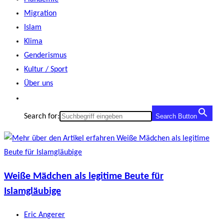
Migration
Islam
Klima
Genderismus
Kultur / Sport
Über uns
Search for:
Search Button
Weiße Mädchen als legitime Beute für
Islamgläubige
Beitrags-
Eric Angerer