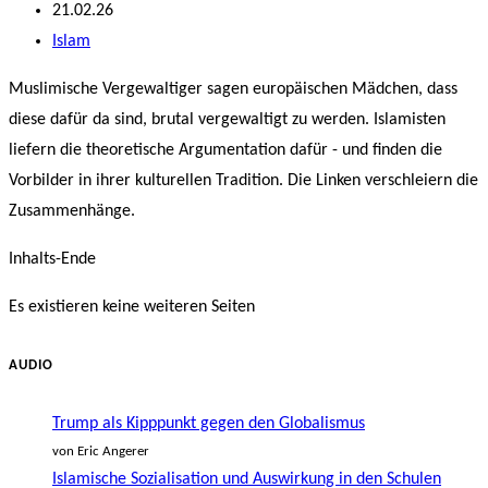
Autor:
Beitrag
21.02.26
veröffentlicht:
Beitrags-
Islam
Kategorie:
Muslimische Vergewaltiger sagen europäischen Mädchen, dass
diese dafür da sind, brutal vergewaltigt zu werden. Islamisten
liefern die theoretische Argumentation dafür - und finden die
Vorbilder in ihrer kulturellen Tradition. Die Linken verschleiern die
Zusammenhänge.
Inhalts-Ende
Es existieren keine weiteren Seiten
AUDIO
Trump als Kipppunkt gegen den Globalismus
von Eric Angerer
Islamische Sozialisation und Auswirkung in den Schulen