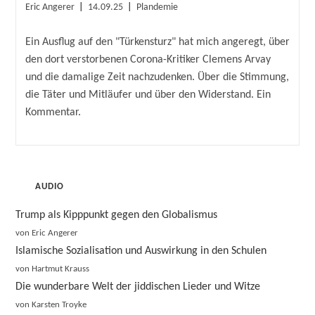
Beitrags-
Beitrag
Beitrags-
Eric Angerer
14.09.25
Plandemie
Autor:
veröffentlicht:
Kategorie:
Ein Ausflug auf den "Türkensturz" hat mich angeregt, über
den dort verstorbenen Corona-Kritiker Clemens Arvay
und die damalige Zeit nachzudenken. Über die Stimmung,
die Täter und Mitläufer und über den Widerstand. Ein
Kommentar.
AUDIO
Trump als Kipppunkt gegen den Globalismus
von Eric Angerer
Islamische Sozialisation und Auswirkung in den Schulen
von Hartmut Krauss
Die wunderbare Welt der jiddischen Lieder und Witze
von Karsten Troyke