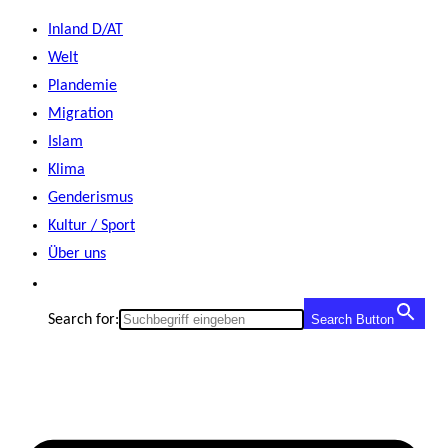
Zum
Inland D/AT
Inhalt
Welt
springen
Plandemie
Migration
Islam
Klima
Genderismus
Kultur / Sport
Über uns
Search for:
Search Button