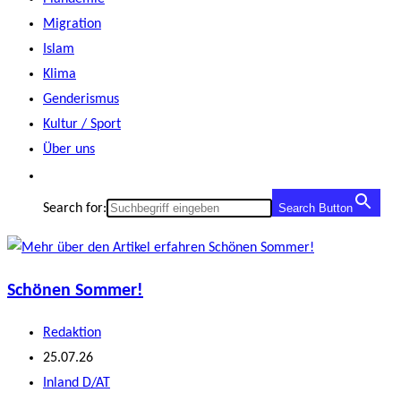
Migration
Islam
Klima
Genderismus
Kultur / Sport
Über uns
Search for:
Search Button
Schönen Sommer!
Beitrags-
Redaktion
Autor:
Beitrag
25.07.26
veröffentlicht:
Beitrags-
Inland D/AT