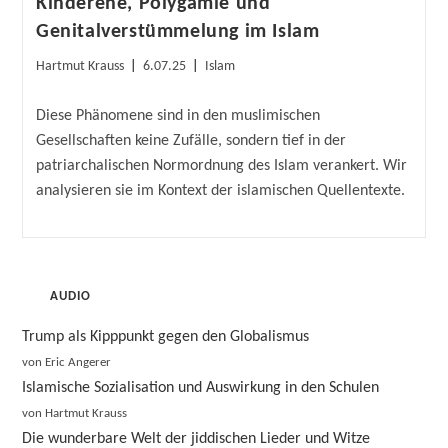
Kinderehe, Polygamie und
Genitalverstümmelung im Islam
Beitrags-
Beitrag
Beitrags-
Hartmut Krauss
6.07.25
Islam
Autor:
veröffentlicht:
Kategorie:
Diese Phänomene sind in den muslimischen
Gesellschaften keine Zufälle, sondern tief in der
patriarchalischen Normordnung des Islam verankert. Wir
analysieren sie im Kontext der islamischen Quellentexte.
AUDIO
Trump als Kipppunkt gegen den Globalismus
von Eric Angerer
Islamische Sozialisation und Auswirkung in den Schulen
von Hartmut Krauss
Die wunderbare Welt der jiddischen Lieder und Witze