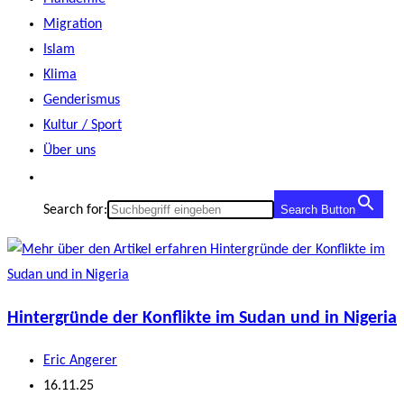
Migration
Islam
Klima
Genderismus
Kultur / Sport
Über uns
Search for:
Search Button
Hintergründe der Konflikte im Sudan und in Nigeria
Beitrags-
Eric Angerer
Autor:
Beitrag
16.11.25