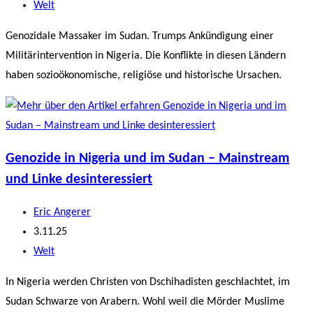
veröffentlicht:
Beitrags-
Welt
Kategorie:
Genozidale Massaker im Sudan. Trumps Ankündigung einer
Militärintervention in Nigeria. Die Konflikte in diesen Ländern
haben sozioökonomische, religiöse und historische Ursachen.
Genozide in Nigeria und im Sudan – Mainstream
und Linke desinteressiert
Beitrags-
Eric Angerer
Autor:
Beitrag
3.11.25
veröffentlicht:
Beitrags-
Welt
Kategorie:
In Nigeria werden Christen von Dschihadisten geschlachtet, im
Sudan Schwarze von Arabern. Wohl weil die Mörder Muslime