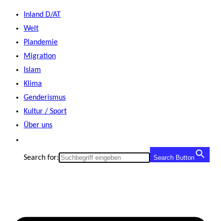
Zum
Inland D/AT
Inhalt
Welt
springen
Plandemie
Migration
Islam
Klima
Genderismus
Kultur / Sport
Über uns
Search for:
Search Button