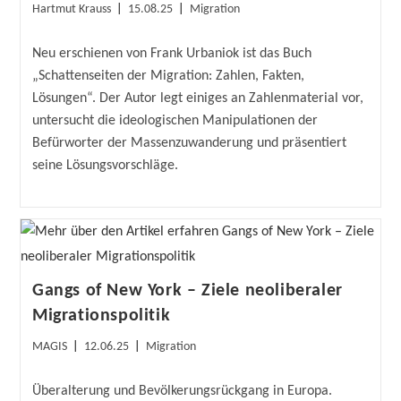
Beitrags-
Beitrag
Beitrags-
Hartmut Krauss
15.08.25
Migration
Autor:
veröffentlicht:
Kategorie:
Neu erschienen von Frank Urbaniok ist das Buch
„Schattenseiten der Migration: Zahlen, Fakten,
Lösungen“. Der Autor legt einiges an Zahlenmaterial vor,
untersucht die ideologischen Manipulationen der
Befürworter der Massenzuwanderung und präsentiert
seine Lösungsvorschläge.
Gangs of New York – Ziele neoliberaler
Migrationspolitik
Beitrags-
Beitrag
Beitrags-
MAGIS
12.06.25
Migration
Autor:
veröffentlicht:
Kategorie:
Überalterung und Bevölkerungsrückgang in Europa.