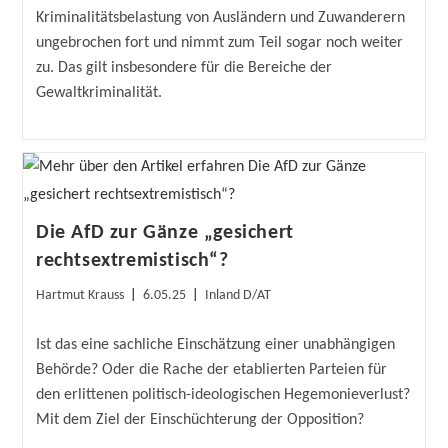
Kriminalitätsbelastung von Ausländern und Zuwanderern
ungebrochen fort und nimmt zum Teil sogar noch weiter
zu. Das gilt insbesondere für die Bereiche der
Gewaltkriminalität.
Die AfD zur Gänze „gesichert
rechtsextremistisch“?
Beitrags-
Beitrag
Beitrags-
Hartmut Krauss
6.05.25
Inland D/AT
Autor:
veröffentlicht:
Kategorie:
Ist das eine sachliche Einschätzung einer unabhängigen
Behörde? Oder die Rache der etablierten Parteien für
den erlittenen politisch-ideologischen Hegemonieverlust?
Mit dem Ziel der Einschüchterung der Opposition?