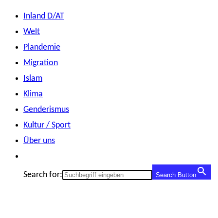
Zum
Inland D/AT
Inhalt
Welt
springen
Plandemie
Migration
Islam
Klima
Genderismus
Kultur / Sport
Über uns
Search for:
Search Button