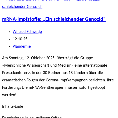
mRNA-Impfstoffe: „Ein schleichender Genozid“
Beitrags-
Wiltrud Schwetje
Autor:
Beitrag
12.10.25
veröffentlicht:
Beitrags-
Plandemie
Kategorie:
Am Sonntag, 12. Oktober 2025, überträgt die Gruppe
«Menschliche Wissenschaft und Medizin» eine internationale
Pressekonferenz, in der 30 Redner aus 18 Ländern über die
dramatischen Folgen der Corona-Impfkampagnen berichten. Ihre
Forderung: Die mRNA-Gentherapien müssen sofort gestoppt
werden!
Inhalts-Ende