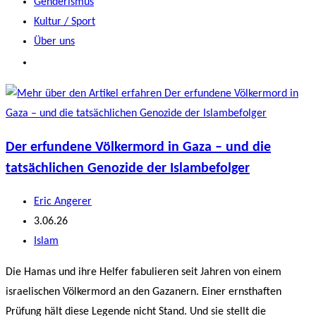
Genderismus
Kultur / Sport
Über uns
Der erfundene Völkermord in Gaza – und die
tatsächlichen Genozide der Islambefolger
Beitrags-
Eric Angerer
Autor:
Beitrag
3.06.26
veröffentlicht:
Beitrags-
Islam
Kategorie:
Die Hamas und ihre Helfer fabulieren seit Jahren von einem
israelischen Völkermord an den Gazanern. Einer ernsthaften
Prüfung hält diese Legende nicht Stand. Und sie stellt die