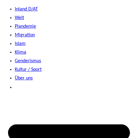
Zum
Inland D/AT
Inhalt
Welt
springen
Plandemie
Migration
Islam
Klima
Genderismus
Kultur / Sport
Über uns