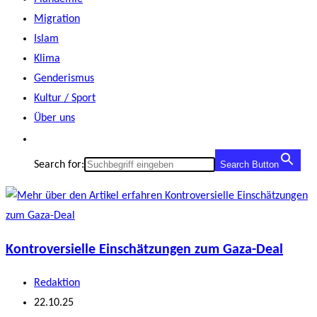
Migration
Islam
Klima
Genderismus
Kultur / Sport
Über uns
Search for:
Search Button
Kontroversielle Einschätzungen zum Gaza-Deal
Beitrags-
Redaktion
Autor:
Beitrag
22.10.25