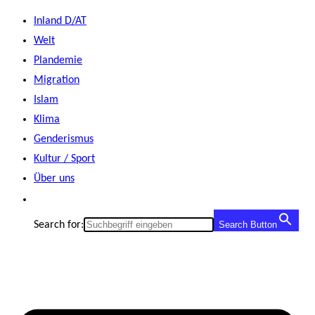
Zum
Inland D/AT
Inhalt
Welt
springen
Plandemie
Migration
Islam
Klima
Genderismus
Kultur / Sport
Über uns
Search for:
Search Button