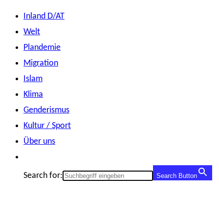
Zum
Inland D/AT
Inhalt
Welt
springen
Plandemie
Migration
Islam
Klima
Genderismus
Kultur / Sport
Über uns
Search for:
Search Button