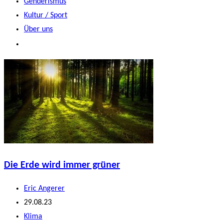
Genderismus
Kultur / Sport
Über uns
Die Erde wird immer grüner
Beitrags-
Eric Angerer
Autor:
Beitrag
29.08.23
veröffentlicht:
Beitrags-
Klima