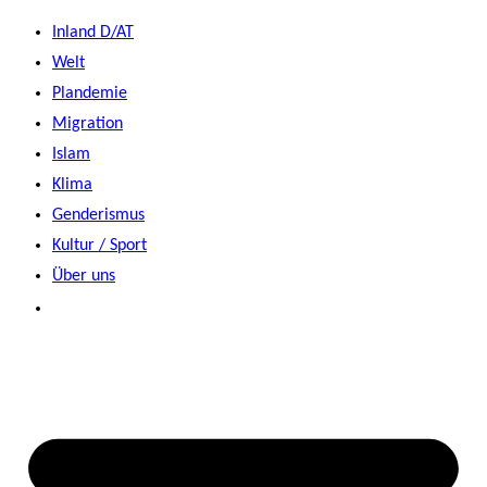
Zum
Inland D/AT
Inhalt
Welt
springen
Plandemie
Migration
Islam
Klima
Genderismus
Kultur / Sport
Über uns