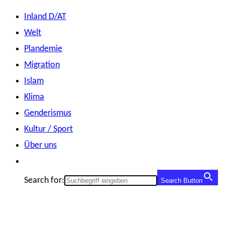
Zum
Inland D/AT
Inhalt
Welt
springen
Plandemie
Migration
Islam
Klima
Genderismus
Kultur / Sport
Über uns
Search for:
Search Button