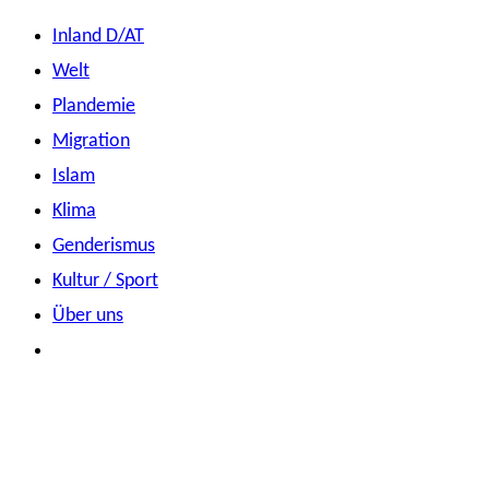
Zum
Inland D/AT
Inhalt
Welt
springen
Plandemie
Migration
Islam
Klima
Genderismus
Kultur / Sport
Über uns