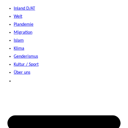
Zum
Inland D/AT
Inhalt
Welt
springen
Plandemie
Migration
Islam
Klima
Genderismus
Kultur / Sport
Über uns