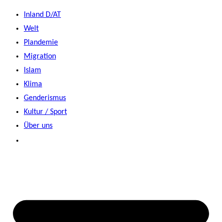
Zum
Inland D/AT
Inhalt
Welt
springen
Plandemie
Migration
Islam
Klima
Genderismus
Kultur / Sport
Über uns