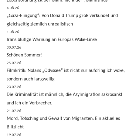
Lebensordnung ist der Islam, nicht der „Islamismus“
4.08.26
„Gaza-Einigung“: Von Donald Trump groß verkündet und
gleichzeitig ziemlich unrealistisch
1.08.26
Irans blutige Warnung an Europas Woke-Linke
30.07.26
Schönen Sommer!
25.07.26
Filmkritik: Nolans „Odyssee“ ist nicht nur aufdringlich woke,
sondern auch langweilig
23.07.26
Die Kriminalität ist männlich, die Asylmigration sakrosankt
und ich ein Verbrecher.
21.07.26
Mord, Totschlag und Gewalt von Migranten: Ein aktuelles
Blitzlicht
19.07.26