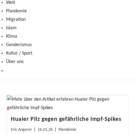
Welt
Plandemie
Migration
Islam
Klima
Genderismus
Kultur / Sport
Über uns
Huaier Pilz gegen gefährliche Impf-Spikes
Beitrags-
Beitrag
Beitrags-
Eric Angerer
16.01.26
Plandemie