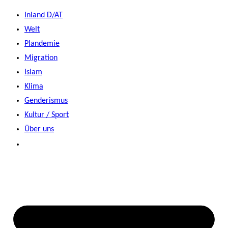
Zum
Inland D/AT
Inhalt
Welt
springen
Plandemie
Migration
Islam
Klima
Genderismus
Kultur / Sport
Über uns