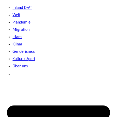
Zum
Inland D/AT
Inhalt
Welt
springen
Plandemie
Migration
Islam
Klima
Genderismus
Kultur / Sport
Über uns