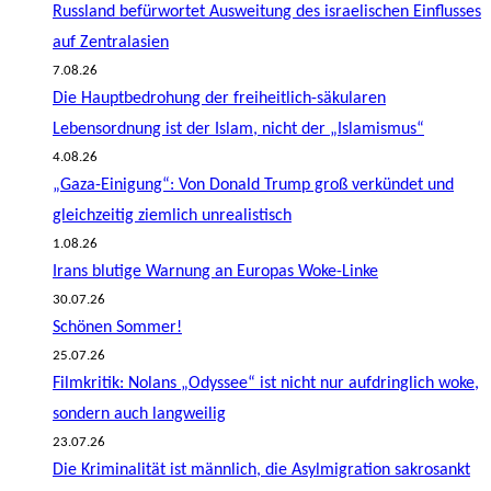
Russland befürwortet Ausweitung des israelischen Einflusses
auf Zentralasien
7.08.26
Die Hauptbedrohung der freiheitlich-säkularen
Lebensordnung ist der Islam, nicht der „Islamismus“
4.08.26
„Gaza-Einigung“: Von Donald Trump groß verkündet und
gleichzeitig ziemlich unrealistisch
1.08.26
Irans blutige Warnung an Europas Woke-Linke
30.07.26
Schönen Sommer!
25.07.26
Filmkritik: Nolans „Odyssee“ ist nicht nur aufdringlich woke,
sondern auch langweilig
23.07.26
Die Kriminalität ist männlich, die Asylmigration sakrosankt