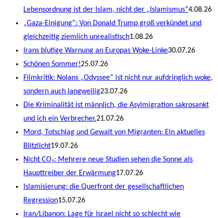
Lebensordnung ist der Islam, nicht der „Islamismus“
4.08.26
„Gaza-Einigung“: Von Donald Trump groß verkündet und
gleichzeitig ziemlich unrealistisch
1.08.26
Irans blutige Warnung an Europas Woke-Linke
30.07.26
Schönen Sommer!
25.07.26
Filmkritik: Nolans „Odyssee“ ist nicht nur aufdringlich woke,
sondern auch langweilig
23.07.26
Die Kriminalität ist männlich, die Asylmigration sakrosankt
und ich ein Verbrecher.
21.07.26
Mord, Totschlag und Gewalt von Migranten: Ein aktuelles
Blitzlicht
19.07.26
Nicht CO₂: Mehrere neue Studien sehen die Sonne als
Haupttreiber der Erwärmung
17.07.26
Islamisierung: die Querfront der gesellschaftlichen
Regression
15.07.26
Iran/Libanon: Lage für Israel nicht so schlecht wie