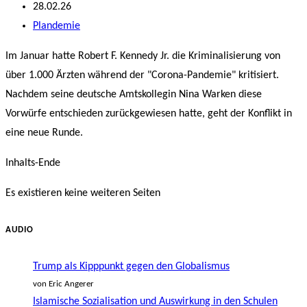
Autor:
Beitrag
28.02.26
veröffentlicht:
Beitrags-
Plandemie
Kategorie:
Im Januar hatte Robert F. Kennedy Jr. die Kriminalisierung von
über 1.000 Ärzten während der "Corona-Pandemie" kritisiert.
Nachdem seine deutsche Amtskollegin Nina Warken diese
Vorwürfe entschieden zurückgewiesen hatte, geht der Konflikt in
eine neue Runde.
Inhalts-Ende
Es existieren keine weiteren Seiten
AUDIO
Trump als Kipppunkt gegen den Globalismus
von Eric Angerer
Islamische Sozialisation und Auswirkung in den Schulen