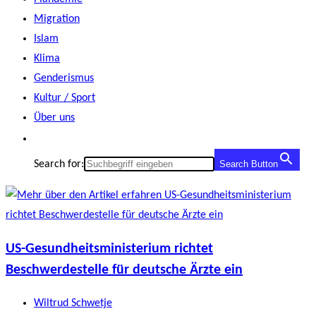
Migration
Islam
Klima
Genderismus
Kultur / Sport
Über uns
Search for:
Search Button
US-Gesundheitsministerium richtet
Beschwerdestelle für deutsche Ärzte ein
Beitrags-
Wiltrud Schwetje