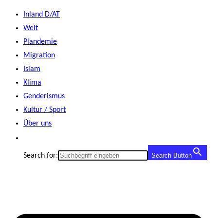
Zum
Inland D/AT
Inhalt
Welt
springen
Plandemie
Migration
Islam
Klima
Genderismus
Kultur / Sport
Über uns
Search for:
Search Button