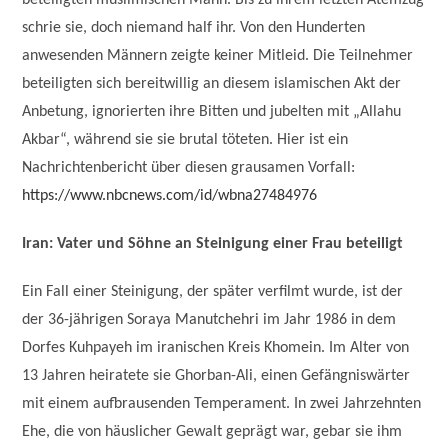
beteiligten muslimischen Mann. Bis zu ihrem letzten Atemzug
schrie sie, doch niemand half ihr. Von den Hunderten
anwesenden Männern zeigte keiner Mitleid. Die Teilnehmer
beteiligten sich bereitwillig an diesem islamischen Akt der
Anbetung, ignorierten ihre Bitten und jubelten mit „Allahu
Akbar“, während sie sie brutal töteten. Hier ist ein
Nachrichtenbericht über diesen grausamen Vorfall:
https://www.nbcnews.com/id/wbna27484976
Iran: Vater und Söhne an Steinigung einer Frau beteiligt
Ein Fall einer Steinigung, der später verfilmt wurde, ist der
der 36-jährigen Soraya Manutchehri im Jahr 1986 in dem
Dorfes Kuhpayeh im iranischen Kreis Khomein. Im Alter von
13 Jahren heiratete sie Ghorban-Ali, einen Gefängniswärter
mit einem aufbrausenden Temperament. In zwei Jahrzehnten
Ehe, die von häuslicher Gewalt geprägt war, gebar sie ihm