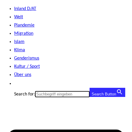
Zum
Inland D/AT
Inhalt
Welt
springen
Plandemie
Migration
Islam
Klima
Genderismus
Kultur / Sport
Über uns
Search for:
Search Button