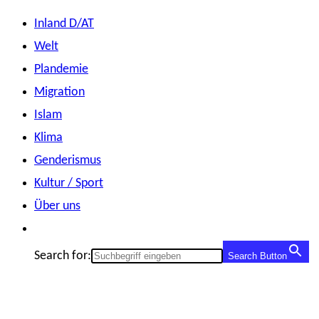
Zum
Inland D/AT
Inhalt
Welt
springen
Plandemie
Migration
Islam
Klima
Genderismus
Kultur / Sport
Über uns
Search for:
Search Button