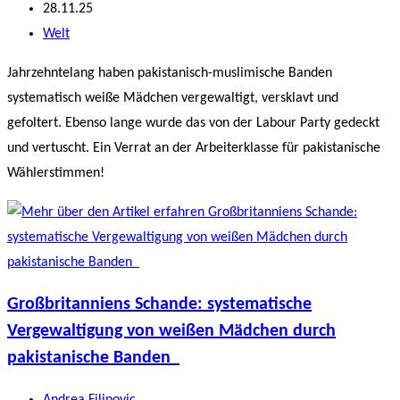
Autor:
Beitrag
28.11.25
veröffentlicht:
Beitrags-
Welt
Kategorie:
Jahrzehntelang haben pakistanisch-muslimische Banden
systematisch weiße Mädchen vergewaltigt, versklavt und
gefoltert. Ebenso lange wurde das von der Labour Party gedeckt
und vertuscht. Ein Verrat an der Arbeiterklasse für pakistanische
Wählerstimmen!
Großbritanniens Schande: systematische
Vergewaltigung von weißen Mädchen durch
pakistanische Banden
Beitrags-