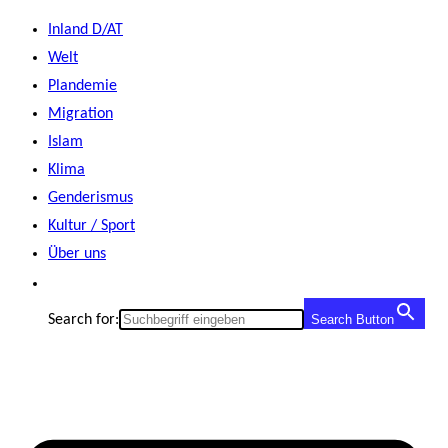
Zum
Inland D/AT
Inhalt
Welt
springen
Plandemie
Migration
Islam
Klima
Genderismus
Kultur / Sport
Über uns
Search for:
Search Button