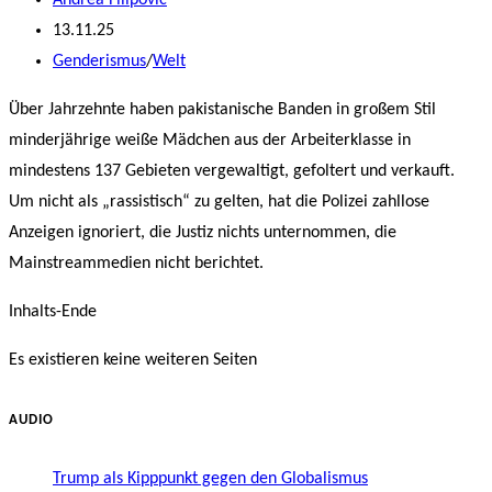
Andrea Filipovic
Autor:
Beitrag
13.11.25
veröffentlicht:
Beitrags-
Genderismus
/
Welt
Kategorie:
Über Jahrzehnte haben pakistanische Banden in großem Stil
minderjährige weiße Mädchen aus der Arbeiterklasse in
mindestens 137 Gebieten vergewaltigt, gefoltert und verkauft.
Um nicht als „rassistisch“ zu gelten, hat die Polizei zahllose
Anzeigen ignoriert, die Justiz nichts unternommen, die
Mainstreammedien nicht berichtet.
Inhalts-Ende
Es existieren keine weiteren Seiten
AUDIO
Trump als Kipppunkt gegen den Globalismus