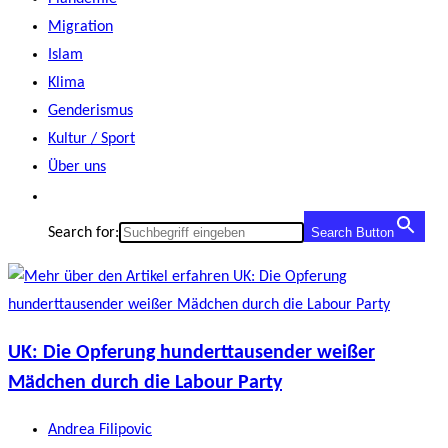
Migration
Islam
Klima
Genderismus
Kultur / Sport
Über uns
Search for:
Search Button
UK: Die Opferung hunderttausender weißer
Mädchen durch die Labour Party
Beitrags-
Andrea Filipovic