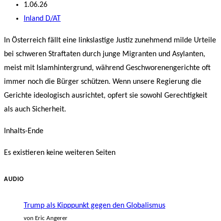
Autor:
Beitrag
1.06.26
veröffentlicht:
Beitrags-
Inland D/AT
Kategorie:
In Österreich fällt eine linkslastige Justiz zunehmend milde Urteile
bei schweren Straftaten durch junge Migranten und Asylanten,
meist mit Islamhintergrund, während Geschworenengerichte oft
immer noch die Bürger schützen. Wenn unsere Regierung die
Gerichte ideologisch ausrichtet, opfert sie sowohl Gerechtigkeit
als auch Sicherheit.
Inhalts-Ende
Es existieren keine weiteren Seiten
AUDIO
Trump als Kipppunkt gegen den Globalismus
von Eric Angerer