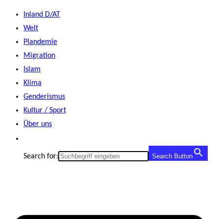
Zum
Inland D/AT
Inhalt
Welt
springen
Plandemie
Migration
Islam
Klima
Genderismus
Kultur / Sport
Über uns
Search for:
Search Button