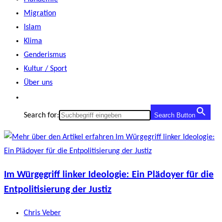
Migration
Islam
Klima
Genderismus
Kultur / Sport
Über uns
Search for:
Search Button
Im Würgegriff linker Ideologie: Ein Plädoyer für die
Entpolitisierung der Justiz
Beitrags-
Chris Veber